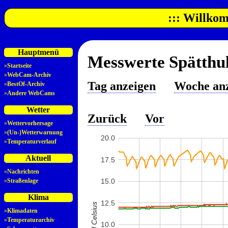
::: Willkom
Hauptmenü
Messwerte Spätthul
»
Startseite
»
WebCam-Archiv
Tag anzeigen
Woche an
»
BestOf-Archiv
»
Andere WebCams
Wetter
Zurück
Vor
»
Wettervorhersage
»
(Un-)Wetterwarnung
20.0
»
Temperaturverlauf
Aktuell
17.5
»
Nachrichten
»
Straßenlage
15.0
Klima
12.5
»
Klimadaten
»
Temperaturarchiv
10.0