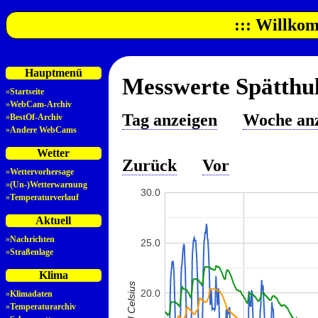
::: Willkom
Hauptmenü
Messwerte Spätthul
»
Startseite
»
WebCam-Archiv
Tag anzeigen
Woche an
»
BestOf-Archiv
»
Andere WebCams
Wetter
Zurück
Vor
»
Wettervorhersage
»
(Un-)Wetterwarnung
30.0
»
Temperaturverlauf
Aktuell
»
Nachrichten
25.0
»
Straßenlage
Klima
20.0
»
Klimadaten
»
Temperaturarchiv