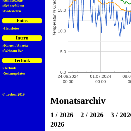
Temperatur in Grad Celsius
»
Schneewette
»
Schneefakten
15.0
»
Badestellen
Fotos
»
Hausfotos
10.0
Intern
»
Karten / Anreise
»
Webcam live
5.0
Technik
»
Technik
0.0
»
Seitenupdates
24.06.2024
01.07.2024
08.
00:00
00:00
0
© Torben 2019
Monatsarchiv
1 / 2026
2 / 2026
3 / 202
2026