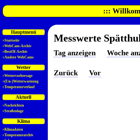
::: Willkom
Hauptmenü
Messwerte Spätthul
»
Startseite
»
WebCam-Archiv
Tag anzeigen
Woche an
»
BestOf-Archiv
»
Andere WebCams
Wetter
Zurück
Vor
»
Wettervorhersage
»
(Un-)Wetterwarnung
»
Temperaturverlauf
Aktuell
»
Nachrichten
»
Straßenlage
Klima
»
Klimadaten
»
Temperaturarchiv