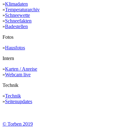
»
Klimadaten
»
Temperaturarchiv
»
Schneewette
»
Schneefakten
»
Badestellen
Fotos
»
Hausfotos
Intern
»
Karten / Anreise
»
Webcam live
Technik
»
Technik
»
Seitenupdates
© Torben 2019