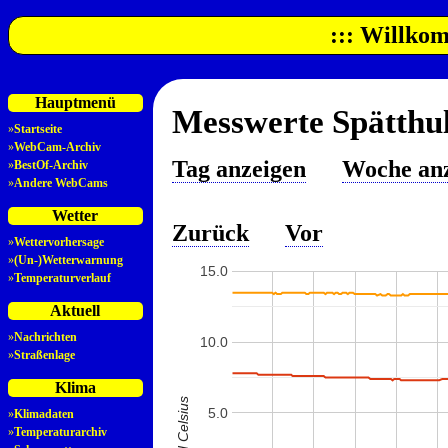
::: Willkom
Hauptmenü
Messwerte Spätthul
»
Startseite
»
WebCam-Archiv
Tag anzeigen
Woche an
»
BestOf-Archiv
»
Andere WebCams
Wetter
Zurück
Vor
»
Wettervorhersage
»
(Un-)Wetterwarnung
15.0
»
Temperaturverlauf
Aktuell
»
Nachrichten
10.0
»
Straßenlage
Klima
5.0
»
Klimadaten
»
Temperaturarchiv