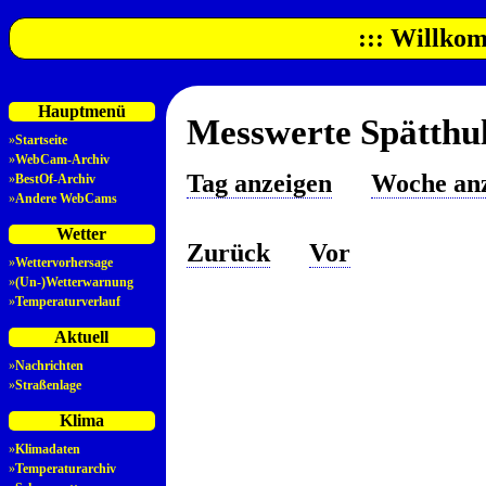
::: Willkom
Hauptmenü
Messwerte Spätthul
»
Startseite
»
WebCam-Archiv
Tag anzeigen
Woche an
»
BestOf-Archiv
»
Andere WebCams
Wetter
Zurück
Vor
»
Wettervorhersage
»
(Un-)Wetterwarnung
»
Temperaturverlauf
Aktuell
»
Nachrichten
»
Straßenlage
Klima
»
Klimadaten
»
Temperaturarchiv