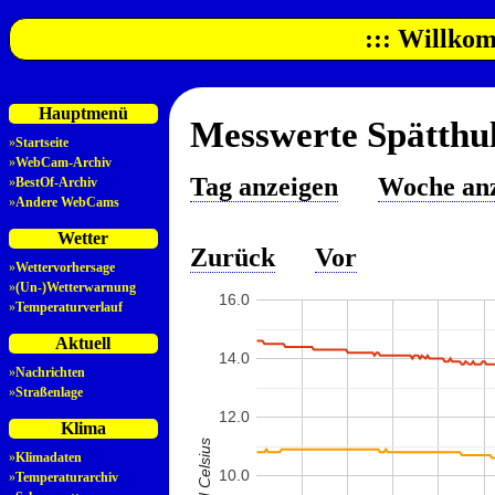
::: Willkom
Hauptmenü
Messwerte Spätthul
»
Startseite
»
WebCam-Archiv
Tag anzeigen
Woche an
»
BestOf-Archiv
»
Andere WebCams
Wetter
Zurück
Vor
»
Wettervorhersage
»
(Un-)Wetterwarnung
16.0
»
Temperaturverlauf
Aktuell
14.0
»
Nachrichten
»
Straßenlage
12.0
Klima
»
Klimadaten
10.0
»
Temperaturarchiv