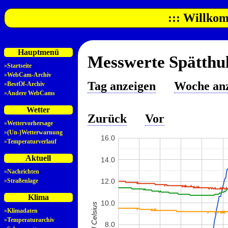
::: Willkom
Hauptmenü
Messwerte Spätthul
»
Startseite
»
WebCam-Archiv
Tag anzeigen
Woche an
»
BestOf-Archiv
»
Andere WebCams
Wetter
Zurück
Vor
»
Wettervorhersage
»
(Un-)Wetterwarnung
16.0
»
Temperaturverlauf
Aktuell
14.0
»
Nachrichten
»
Straßenlage
12.0
Klima
10.0
»
Klimadaten
»
Temperaturarchiv
8.0