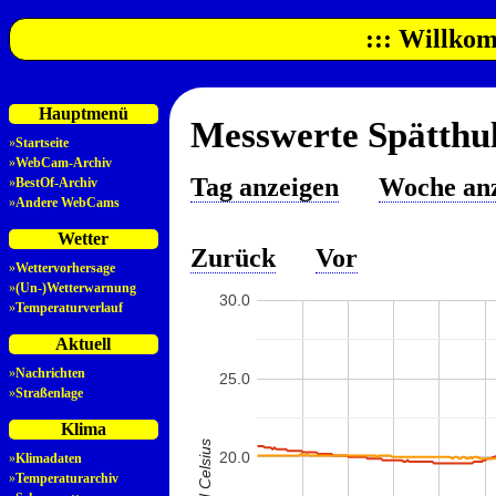
::: Willkom
Hauptmenü
Messwerte Spätthul
»
Startseite
»
WebCam-Archiv
Tag anzeigen
Woche an
»
BestOf-Archiv
»
Andere WebCams
Wetter
Zurück
Vor
»
Wettervorhersage
»
(Un-)Wetterwarnung
30.0
»
Temperaturverlauf
Aktuell
»
Nachrichten
25.0
»
Straßenlage
Klima
20.0
»
Klimadaten
»
Temperaturarchiv