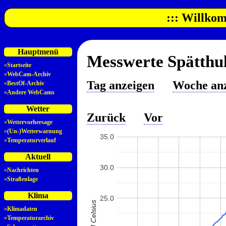
::: Willkom
Hauptmenü
Messwerte Spätthul
»
Startseite
»
WebCam-Archiv
Tag anzeigen
Woche an
»
BestOf-Archiv
»
Andere WebCams
Wetter
Zurück
Vor
»
Wettervorhersage
»
(Un-)Wetterwarnung
35.0
»
Temperaturverlauf
Aktuell
30.0
»
Nachrichten
»
Straßenlage
Klima
25.0
»
Klimadaten
»
Temperaturarchiv