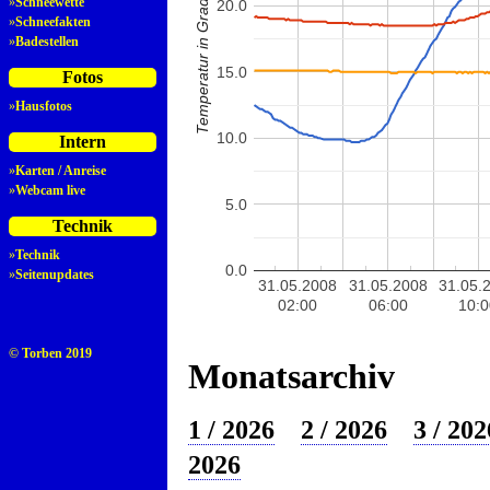
Temperatur in Grad Celsius
»
Schneewette
20.0
»
Schneefakten
»
Badestellen
15.0
Fotos
»
Hausfotos
10.0
Intern
»
Karten / Anreise
»
Webcam live
5.0
Technik
»
Technik
0.0
»
Seitenupdates
31.05.2008
31.05.2008
31.05.
02:00
06:00
10:
© Torben 2019
Monatsarchiv
1 / 2026
2 / 2026
3 / 202
2026